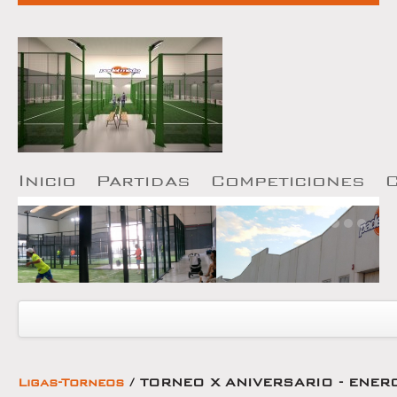
I
nicio
P
artidas
Competiciones
Ligas y torneos
Ligas
Ligas-Torneos
/ TORNEO X ANIVERSARIO - ENER