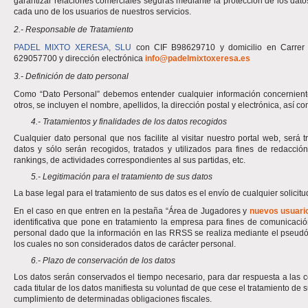
garantizar relaciones comerciales seguras mediante la protección de los dato
cada uno de los usuarios de nuestros servicios.
2.- Responsable de Tratamiento
PADEL MIXTO XERESA, SLU
con CIF B98629710 y domicilio en Carrer
629057700 y dirección electrónica
info@padelmixtoxeresa.es
3.- Definición de dato personal
Como “Dato Personal” debemos entender cualquier información concerniente a
otros, se incluyen el nombre, apellidos, la dirección postal y electrónica, así 
4.- Tratamientos y finalidades de los datos recogidos
Cualquier dato personal que nos facilite al visitar nuestro portal web, ser
datos y sólo serán recogidos, tratados y utilizados para fines de redacció
rankings, de actividades correspondientes al sus partidas, etc.
5.- Legitimación para el tratamiento de sus datos
La base legal para el tratamiento de sus datos es el envío de cualquier solicitu
En el caso en que entren en la pestaña “Área de Jugadores y
nuevos usuari
identificativa que pone en tratamiento la empresa para fines de comunicació
personal dado que la información en las RRSS se realiza mediante el pseudó
los cuales no son considerados datos de carácter personal.
6.- Plazo de conservación de los datos
Los datos serán conservados el tiempo necesario, para dar respuesta a las co
cada titular de los datos manifiesta su voluntad de que cese el tratamiento de s
cumplimiento de determinadas obligaciones fiscales.