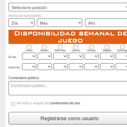
Fecha de nacimiento:
Disponibilidad semanal de
juego
Lunes
Martes
Miércoles
Jueves
Viernes
Sábado
Doming
De las...
Hasta las
Comentario público:
He leido y acepto las
condiciones de uso.