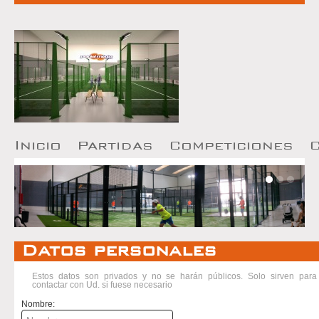
I
nicio
P
artidas
Competiciones
Datos personales
Estos datos son privados y no se harán públicos. Solo sirven para
contactar con Ud. si fuese necesario
Nombre: